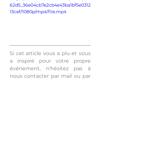
62d5_36e04cb7e2cb4e43ba1bf5e0312
13cef/1080p/mp4/file.mp4
Si cet article vous a plu et vous 
a inspiré pour votre propre 
événement, n'hésitez pas à 
nous contacter par mail ou par 
téléphone. Nos équipes se 
feront un plaisir de répondre à 
toutes vos questions. Anthony 
saura bien vous conseiller pour 
la location du mobilier et 
Alexandrine pour la décoration 
et les fleurs. En attendant, vous 
pouvez consulter notre 