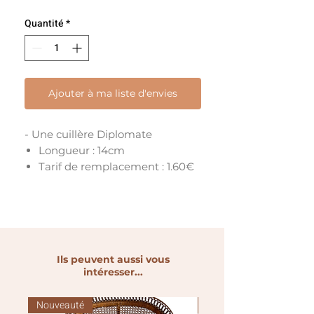
Quantité
*
Ajouter à ma liste d'envies
- Une cuillère Diplomate
Longueur : 14cm
Tarif de remplacement : 1.60€
Ils peuvent aussi vous
intéresser...
Nouveauté
Nouveauté