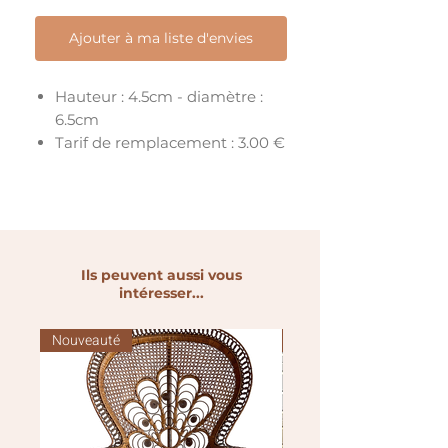
Ajouter à ma liste d'envies
Hauteur : 4.5cm - diamètre :
6.5cm
Tarif de remplacement : 3.00 €
Ils peuvent aussi vous
intéresser...
Nouveauté
Nouveauté