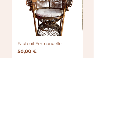
Fauteuil Emmanuelle
Brasero
Prix
Prix
50,00 €
100,00 €
TOUS LES PRODUITS