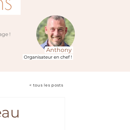
ns
age !
Anthony
Organisateur en chef !
< tous les posts
eau