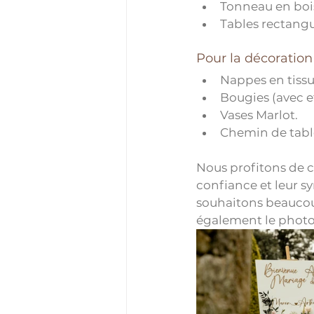
Tonneau en boi
Tables rectangul
Pour la décoration 
Nappes en tissu
Bougies (avec et
Vases Marlot.
Chemin de table
Nous profitons de ce
confiance et leur s
souhaitons beaucoup
également le photo