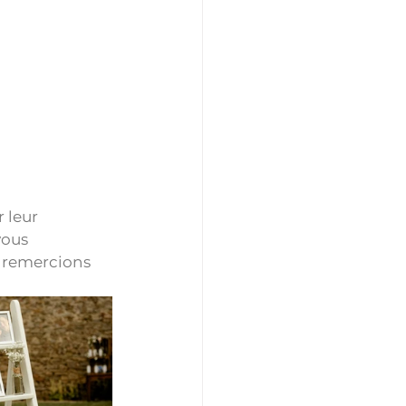
 leur 
vous 
 remercions 