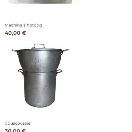
Machine à hotdog
Prix
40,00 €
Couscoussier
Prix
30,00 €