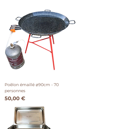
Poêlon émaillé ø90cm - 70
personnes
Prix
50,00 €