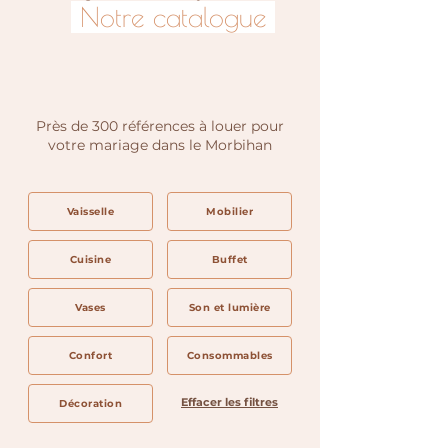
Notre catalogue
Près de 300 références à louer pour
votre mariage dans le Morbihan
Vaisselle
Mobilier
Cuisine
Buffet
Vases
Son et lumière
Confort
Consommables
Effacer les filtres
Décoration