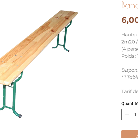
Banc
6,0
Hauteur
2m20 /
(4 pers
Poids :
Disponi
( 1 Tabl
Tarif 
Quantit