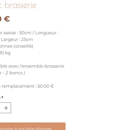
 brasserie
Prix
0 €
 assise : 50cm / Longueur :
 Largeur : 25cm
onnes conseillé)
 10 kg
ble avec l'ensemble brasserie
e - 2 bancs )
de remplacement : 50.00 €
é
*
Ajouter à ma liste d'envies