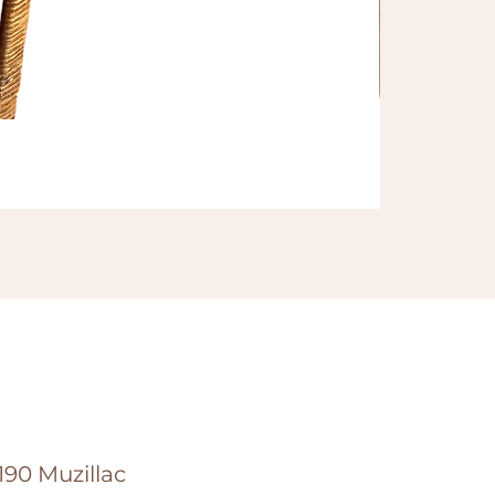
Brasero
Prix
100,00 €
90 Muzillac​