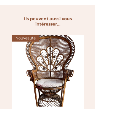
Ils peuvent aussi vous
intéresser...
Nouveauté
Nouveauté
Fauteuil Emmanuelle
Brasero
Prix
Prix
50,00 €
100,00 €