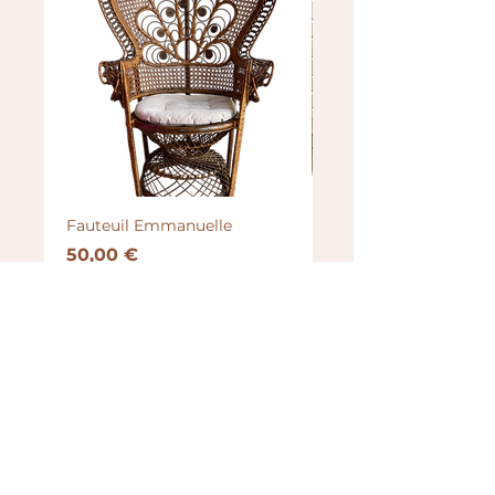
Fauteuil Emmanuelle
Brasero
Prix
Prix
50,00 €
100,00 €
TOUS LES PRODUITS