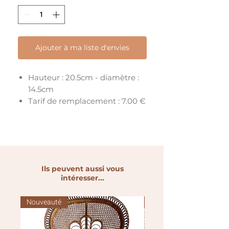
Ajouter à ma liste d'envies
Hauteur : 20.5cm - diamètre :
14.5cm
Tarif de remplacement : 7.00 €
Ils peuvent aussi vous
intéresser...
Nouveauté
Nouveauté