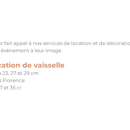
t fait appel à nos services de location et de décoratio
n évènement à leur image.
cation de vaisselle
a 23, 27 et 29 cm
s Florence
7 et 35 cl