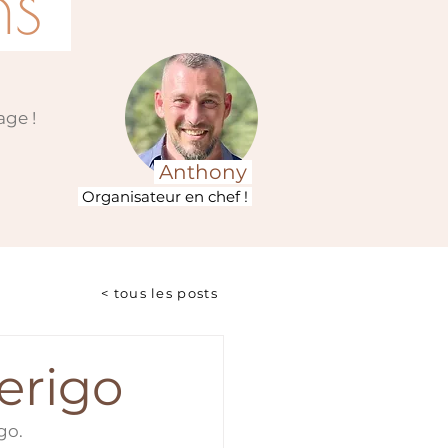
ns
age !
Anthony
Organisateur en chef !
< tous les posts
erigo
go. 