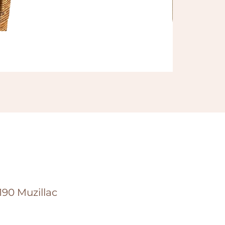
Brasero
Prix
100,00 €
90 Muzillac​