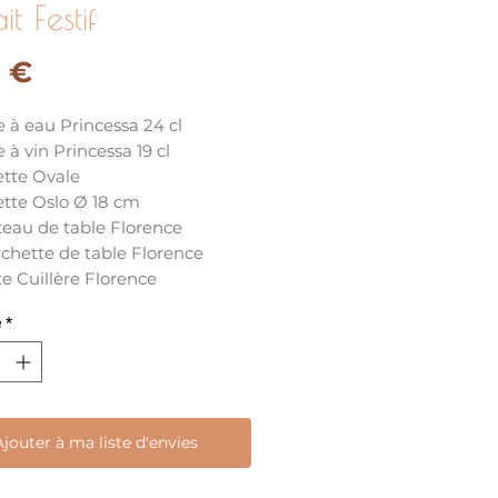
it Festif
Prix
0 €
e à eau Princessa 24 cl
e à vin Princessa 19 cl
ette Ovale
ette Oslo Ø 18 cm
eau de table Florence
chette de table Florence
te Cuillère Florence
é
*
Ajouter à ma liste d'envies