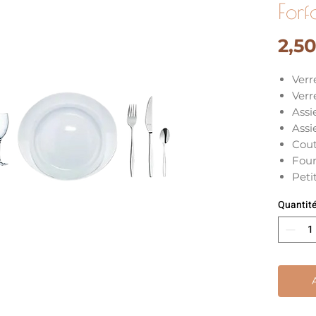
Forfa
2,5
Verr
Verr
Assi
Assi
Cout
Four
Peti
Quantit